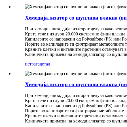
Хемодијализатор со шупливи влакна (ви
При хемодијализа, дијализаторот делува како вешт
Крвта тече низ дури 20.000 екстремно фини влакна
Капиларите се направени од Polysulfone (PS) или P
Порите во капиларите ги филтрираат метаболните то
Крвните клетки и виталните протеини остануваат во
Клиничката примена на хемодијализатор со шупливи 
истрага
детал
Хемодијализатор со шупливи влакна (ни
При хемодијализа, дијализаторот делува како вешт
Крвта тече низ дури 20.000 екстремно фини влакна
Капиларите се направени од Polysulfone (PS) или P
Порите во капиларите ги филтрираат метаболните то
Крвните клетки и виталните протеини остануваат во
Клиничката примена на хемодијализатор со шупливи 