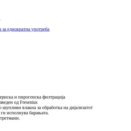
а
териска и пирогенска филтрација
зведен од Fresenius
о шупливи влакна за обработка на дијализатот
т ги исполнува барањата.
 третмани.