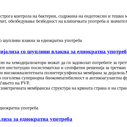
строга контрола на бактерии, содржина на ендотоксин и тешки м
лит, обезбедување безбедност на клиничката употреба и значител
дијализа со шупливи влакна за еднократна употреб
и на хемодијализатори можат да ги задоволат потребите за трет
ите институции посистематски и сеопфатни решенија за третман 
ти висококвалитетната полиетерсулфонска мембрана за дијализа
со поголема супериорна биокомпатибилност и антикоагулантна фу
аѓањето на PVP.
симетричната мембранска структура на крвната страна и на стра
лиза за еднократна употреба