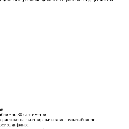
ан.
риближно 30 сантиметри.
актеристики на филтрирање и хемокомпатибилност.
ст за дијализа.