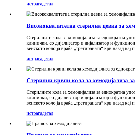
истрага
детал
Висококвалитетна стерилна цевка за хем
Стерилните кола за хемодијализа за еднократна упот
клинички, со дијализатор и дијализатор и функциони
венското коло ја враќа „третираната“ крв назад кај 
истрага
детал
Стерилни крвни кола за хемодијализа з
Стерилните кола за хемодијализа за еднократна упот
клинички, со дијализатор и дијализатор и функциони
венското коло ја враќа „третираната“ крв назад кај 
истрага
детал