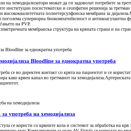
и на хемодијализатори можат да ги задоволат потребите за трет
ите институции посистематски и сеопфатни решенија за третман 
ти висококвалитетната полиетерсулфонска мембрана за дијализа
со поголема супериорна биокомпатибилност и антикоагулантна фу
аѓањето на PVP.
симетричната мембранска структура на крвната страна и на стра
емодијализа Bloodline за еднократна употреба
реба се во директен контакт со крвта на пациентот и се користат
ра како крвен канал во третманот на хемодијализа.Артериската к
пациентот.
 за употреба на хемодијализа
тула се користи со крвните кола и системот за обработка на крв
вечкото тело.Комплетовите за игли AV Fistula се користат во ме