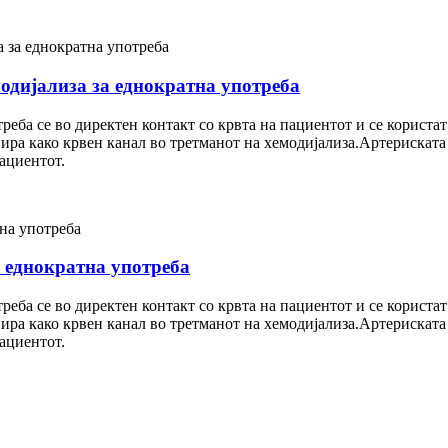
одијализа за еднократна употреба
реба се во директен контакт со крвта на пациентот и се користат
ра како крвен канал во третманот на хемодијализа.Артериската к
пациентот.
а еднократна употреба
реба се во директен контакт со крвта на пациентот и се користат
ра како крвен канал во третманот на хемодијализа.Артериската к
пациентот.