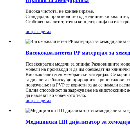
Прашок за хемодијализа
Висока чистота, не кондензирање.
Стандардно производство од медицински квалитет, 
Стабилен квалитет, точна концентрација на електро
истрага
детал
Висококвалитетен PP материјал за хемо
Повеќекратни модели за опција: Разновидните модел
модели на производи и да им обезбедат на клиничк
Висококвалитетен мембрански материјал: Се корис
за дијализа е блиску до природните крвни садови, 
поврзување на PVP се користи за да се намали расп
Силна способност за задржување на ендотоксини: а
да навлезат во човечкото тело.
истрага
детал
Медицински ПП дијализатор за хемодија