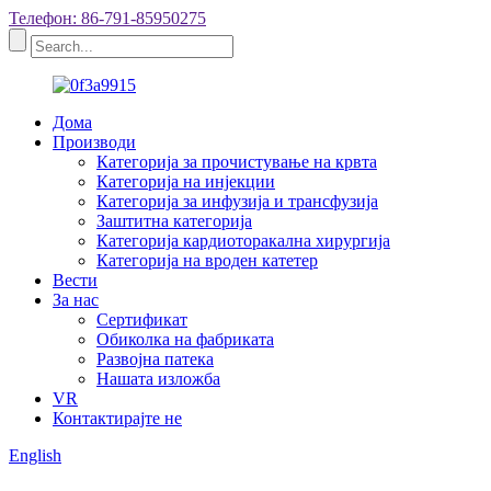
Телефон: 86-791-85950275
Дома
Производи
Категорија за прочистување на крвта
Категорија на инјекции
Категорија за инфузија и трансфузија
Заштитна категорија
Категорија кардиоторакална хирургија
Категорија на вроден катетер
Вести
За нас
Сертификат
Обиколка на фабриката
Развојна патека
Нашата изложба
VR
Контактирајте не
English