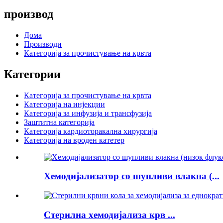
производ
Дома
Производи
Категорија за прочистување на крвта
Категории
Категорија за прочистување на крвта
Категорија на инјекции
Категорија за инфузија и трансфузија
Заштитна категорија
Категорија кардиоторакална хирургија
Категорија на вроден катетер
Хемодијализатор со шупливи влакна (...
Стерилна хемодијализа крв ...