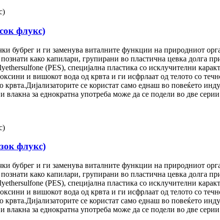
сок флукс)
ачки бубрег и ги заменува виталните функции на природниот орг
, познати како капилари, групирани во пластична цевка долга п
olyethersulfone (PES), специјална пластика со исклучителни кар
ксини и вишокот вода од крвта и ги исфрлаат од телото со течно
 крвта.Дијализаторите се користат само еднаш во повеќето инду
влакна за еднократна употреба може да се подели во две серии:
зок флукс)
ачки бубрег и ги заменува виталните функции на природниот орг
, познати како капилари, групирани во пластична цевка долга п
olyethersulfone (PES), специјална пластика со исклучителни кар
ксини и вишокот вода од крвта и ги исфрлаат од телото со течно
 крвта.Дијализаторите се користат само еднаш во повеќето инду
влакна за еднократна употреба може да се подели во две серии: