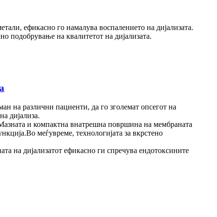
етали, ефикасно го намалува воспалението на дијализата.
но подобрување на квалитетот на дијализата.
а
ман на различни пациенти, да го зголемат опсегот на
на дијализа.
.Мазната и компактна внатрешна површина на мембраната
нкција.Во меѓувреме, технологијата за вкрстено
ната на дијализатот ефикасно ги спречува ендотоксините