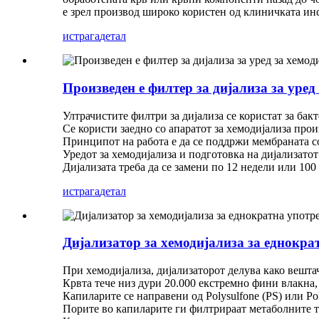
е зрел производ широко користен од клиничката инс
истрага
детал
Произведен е филтер за дијализа за уред
Ултрачистите филтри за дијализа се користат за бак
Се користи заедно со апаратот за хемодијализа прои
Принципот на работа е да се поддржи мембраната с
Уредот за хемодијализа и подготовка на дијализато
Дијализата треба да се замени по 12 недели или 100
истрага
детал
Дијализатор за хемодијализа за еднокра
При хемодијализа, дијализаторот делува како вешт
Крвта тече низ дури 20.000 екстремно фини влакна
Капиларите се направени од Polysulfone (PS) или P
Порите во капиларите ги филтрираат метаболните то