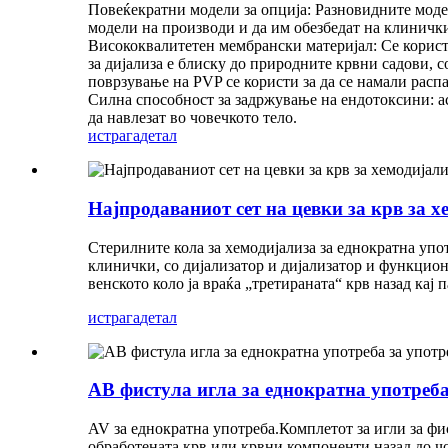
Повеќекратни модели за опција: Разновидните модел
модели на производи и да им обезбедат на клиничк
Висококвалитетен мембрански материјал: Се корис
за дијализа е блиску до природните крвни садови, 
поврзување на PVP се користи за да се намали расп
Силна способност за задржување на ендотоксини: а
да навлезат во човечкото тело.
истрага
детал
Најпродаваниот сет на цевки за крв за х
Стерилните кола за хемодијализа за еднократна упот
клинички, со дијализатор и дијализатор и функциони
венското коло ја враќа „третираната“ крв назад кај 
истрага
детал
АВ фистула игла за еднократна употреба
AV за еднократна употреба.Комплетот за игли за фис
обработената крв или крвни компоненти назад до чо