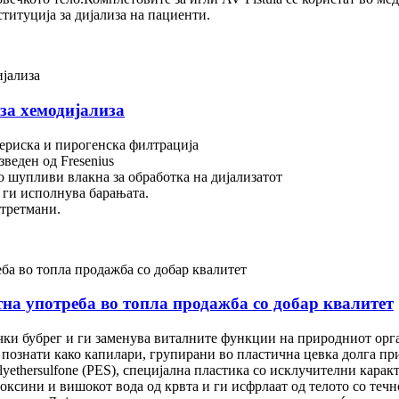
титуција за дијализа на пациенти.
 за хемодијализа
териска и пирогенска филтрација
зведен од Fresenius
о шупливи влакна за обработка на дијализатот
т ги исполнува барањата.
 третмани.
тна употреба во топла продажба со добар квалитет
ачки бубрег и ги заменува виталните функции на природниот орг
, познати како капилари, групирани во пластична цевка долга п
olyethersulfone (PES), специјална пластика со исклучителни кар
ксини и вишокот вода од крвта и ги исфрлаат од телото со течно