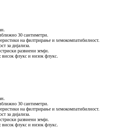
ан.
риближно 30 сантиметри.
актеристики на филтрирање и хемокомпатибилност.
ст за дијализа.
стриски развиени земји.
 висок флукс и низок флукс.
ан.
риближно 30 сантиметри.
актеристики на филтрирање и хемокомпатибилност.
ст за дијализа.
стриски развиени земји.
 висок флукс и низок флукс.