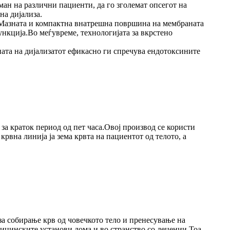
ман на различни пациенти, да го зголемат опсегот на
на дијализа.
.Мазната и компактна внатрешна површина на мембраната
нкција.Во меѓувреме, технологијата за вкрстено
ната на дијализатот ефикасно ги спречува ендотоксините
 за краток период од пет часа.Овој производ се користи
рвна линија ја зема крвта на пациентот од телото, а
 за собирање крв од човечкото тело и пренесување на
дицинските установи дома и во странство со децении.Тоа